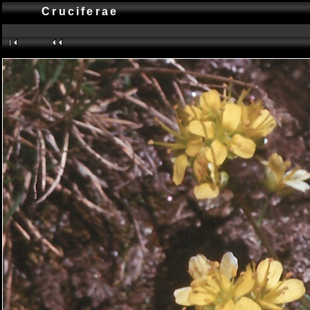
Cruciferae