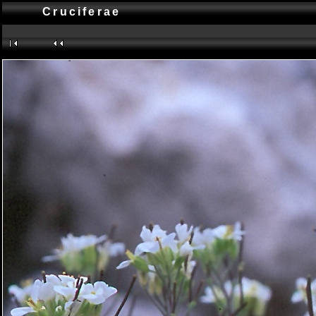
Cruciferae