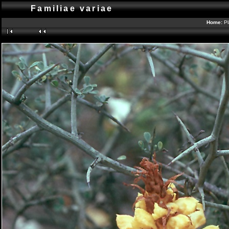
Familiae variae
Home:
Pl