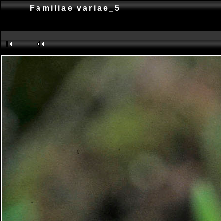
Familiae variae_5