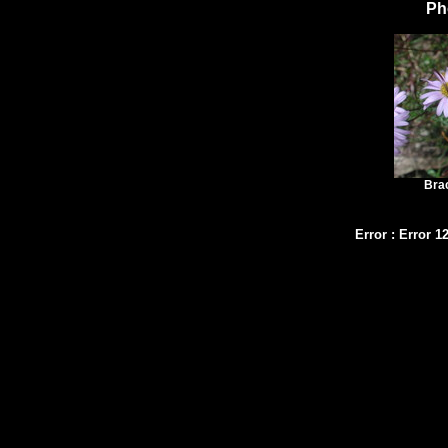
Ph
Bra
Error
:
Error 1