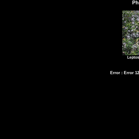
Ph
Lepto
Error
:
Error 1