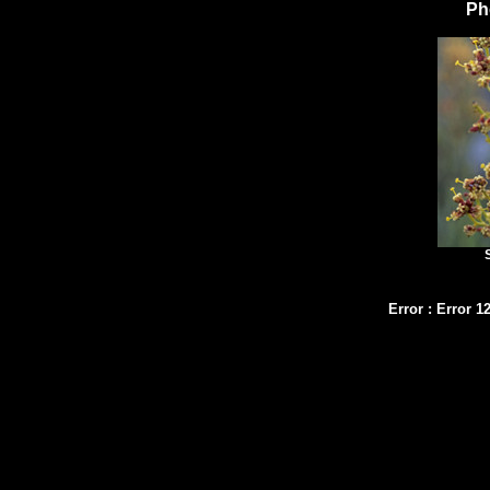
Ph
S
Error
:
Error 1