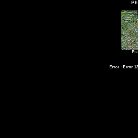
Ph
Pte
Error
:
Error 1