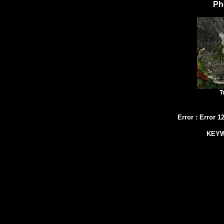
Ph
T
Error
:
Error 1
KEY