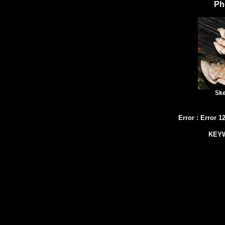
Ph
Ske
Error
:
Error 1
KEY