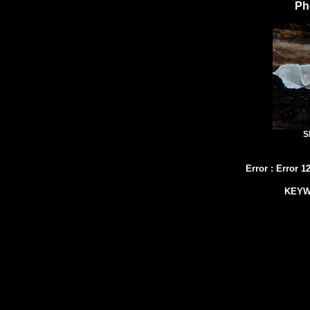
Ph
S
Error
:
Error 1
KEY